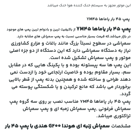
این موتور مجهز به سیستم خنک کننده هوا خنک میباشد
پمپ 45 بار یاماها YM45
پمپ 45 بار یاماها YM45
از باکیفیت ترین و بادوام ترین پمپ های موجود
در بازار میباشد.که قیمت بسیار مناسبی نسبت به پمپ سمپاش های مشابه دارد.
سمپاشی در سطوح نسبتاً بزرگ مانند باغات و مزارع کشاورزی
نیاز به دستگاه سمپاشی دارد که این دستگاه از دو
جزء اصلی
موتور و پمپ سمپاش تشکیل شده است.
این پمپ ها سه پیستونه بوده و با پکینگ هایی که در مقابل
سم، بسیار مقاوم بوده و خاصیت
ارتجاعی خود را ازدست نمی
دهند طراحی و ساخته شده و همچنین بدنه پمپ از قطر بالایی
برخوردار می باشد که مانع ترکیدن و یا شکستگی پوسته
می
گردد.
پمپ 45 بار یاماها YM45
مناسب نصب بر روی سه گروه پمپ
سمپاش فرغونی ,پمپ سمپاش زمبه ای و پمپ سمپاش
تراکتوری میباشد.
سمپاش زنبه ای هوندا G200 هندی با پمپ 45 بار
مشخصات