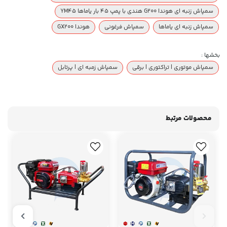
سمپاش زنبه ای هوندا G200 هندی با پمپ 45 بار یاماها YM45
سمپاش زنبه ای یاماها
سمپاش فرغونی
هوندا GX200
بخشها :
سمپاش موتوری | تراکتوری | برقی
سمپاش زمبه ای | پرتابل
محصولات مرتبط