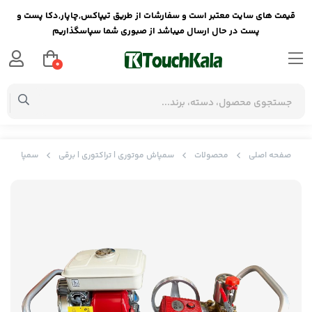
قیمت های سایت معتبر است و سفارشات از طریق تیپاکس,چاپار,دکا پست و
پست در حال ارسال میباشد از صبوری شما سپاسگذاریم
0
صفحه اصلی
محصولات
سمپاش موتوری | تراکتوری | برقی
سمپاش زنبه ای هوندا G200 هن