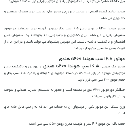
برق داشته باشید می توانید از الکتروموتور به جای موتور بنزینی نیز استفاده فرمایید.
هوندا تولید کننده قدیمی و صاحب نام ژاپنی موتور های بنزینی برای مصارف صنعتی و
کشاورزی می باشد.
موتور هوندا G200 با توان نامی 6.5 اسب بخار بهترین گزینه برای استفاده در موتور
سمپاش بنزینی می باشد. برای کشاورزان و باغبانهایی که بخواهند یک سمپاش قابل
اطمینان و با کیفیت داشته باشند، این بهترین پیشنهاد می تواند باشد.و در این حال از
قیمت بسیار مناسبی برخوردار میباشد.
موتور 6.5 اسب هوندا G200 هندی
6.5 اسب هوندا G200 هندی
موتور تک بنزینی
از بهترین و باکیفیت ترین
موتورهای موجود در بازار است که در دسته موتورهای 4 زمانه و باقدرت 6.5 اسب بخار و
حجم موتور 200 سی سی قرار دارد.
حداکثر دور موتور 3600 دور در دقیقه است و مجهز به سیستم استارت هندلی و سوخت
رسانی کاربراتوری میباشد.
وزن سبک این موتور یکی از مزیتهای ان به حساب می اید که به راحتی قابل جابه جای
است.
حجب باک این موتور 4.6 لیتر و ظرفیت مخزن روغن 550 سی سی است