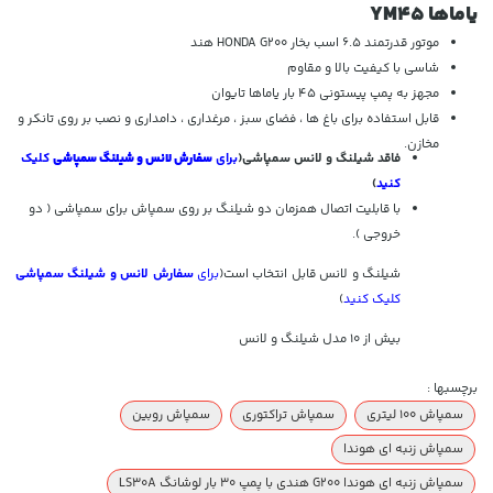
یاماها YM45
موتور قدرتمند 6.5 اسب بخار HONDA G200 هند
شاسی با کیفیت بالا و مقاوم
مجهز به پمپ پیستونی 45 بار یاماها تایوان
قابل استفاده برای باغ ها ، فضای سبز ، مرغداری ، دامداری و نصب بر روی تانکر و
مخازن.
فاقد شیلنگ و لانس سمپاشی(
برای
سفارش لانس و شیلنگ سمپاشی
کلیک
کنید
)
با قابلیت اتصال همزمان دو شیلنگ بر روی سمپاش برای سمپاشی ( دو
خروجی ).
شیلنگ و لانس قابل انتخاب است(
برای
سفارش لانس و شیلنگ سمپاشی
کلیک کنید
)
بیش از 10 مدل شیلنگ و لانس
برچسبها :
سمپاش 100 لیتری
سمپاش تراکتوری
سمپاش روبین
سمپاش زنبه ای هوندا
سمپاش زنبه ای هوندا G200 هندی با پمپ 30 بار لوشانگ LS30A