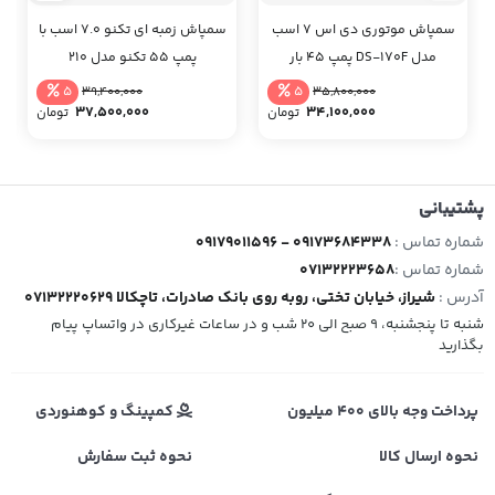
سمپاش موتوری دی اس 7 اسب
سمپاش زمبه ای تکنو 7.0 اسب با
مدل DS-170F پمپ 45 بار
پمپ 55 تکنو مدل 210
واکسون
5
5
39,400,000
35,800,000
37,500,000
34,100,000
تومان
تومان
پشتیبانی
شماره تماس :
09179011596 - 09173684338
شماره تماس :
07132223658
آدرس :
شیراز، خیابان تختی، روبه روی بانک صادرات، تاچکالا 07132220629
شنبه تا پنجشنبه، 9 صبح الی 20 شب و در ساعات غیرکاری در واتساپ پیام
بگذارید
پرداخت وجه بالای 400 میلیون
کمپینگ و کوهنوردی
نحوه ارسال کالا
نحوه ثبت سفارش