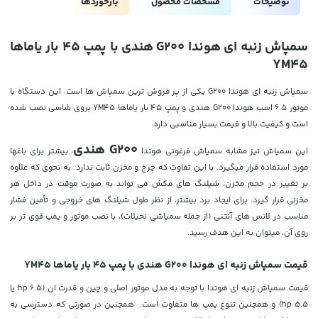
توضیحات
مشخصات محصول
بازخوردها
سمپاش زنبه ای هوندا G200 هندی با پمپ 45 بار یاماها
YM45
سمپاش زنبه ای هوندا G200 یکی از پر فروش ترین سمپاش ها است. این دستگاه با
موتور 6.5 اسب هوندا G200 هندی و پمپ 45 بار یاماها YM45 بروی شاسی نصب شده
است و کیفیت بالا و قیمت بسیار مناسبی دارد.
G200 هندی
این سمپاش نیز مشابه سمپاش فرغونی هوندا
، بیشتر برای باغها
مورد استفاده قرار میگیرد. با این تفاوت که چرخ و مخزن ثابت ندارد. به نحوی که علاوه
بر تغییر در حجم مخزن، شیلنگ های مکش می تواند به صورت موقت در داخل هر
مخزنی قرار گیرد
. برای
ایجاد برد بیشتر، از نظر طول شیلنگ های خروجی و تأمین فشار
مناسب در لانس های آنتنی (از جمله سمپاشی نخیلات)، با نصب موتور و پمپ قوی تر بر
روی آن، میتوان به این هدف رسید.
قیمت سمپاش زنبه ای هوندا G200 هندی با پمپ 45 بار یاماها YM45
قیمت سمپاش زنبه ای هوندا با توجه به مدل موتور اصلی و چین و قدرت ان (6.5 hp یا
5.5 hp) و همچنین تنوع پمپ ها متفاوت است. همچنین در صورتی که دسترسی به