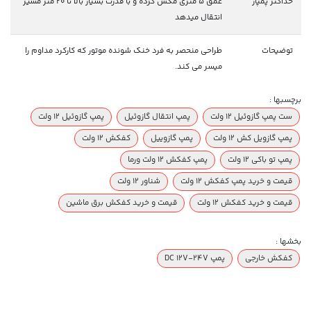
حداکثر پمپاژ
عمق 5 متری مکش کرده و با قدرت بسیار بالا تا 20 متر مسیر
انتقال میدهد
توضیحات
طراحی منحصر به فرد خنک شونده موتور که کارکرد مداوم را
میسر می کند.
برچسبها :
ست پمپ گازوئیل 12 ولت
پمپ انتقال گازوئیل
پمپ گازوئیل 12 ولت
پمپ گازویل کش 12 ولت
پمپ گازوییل
کفکش 12 ولت
پمپ تو باکی 12 ولت
پمپ کفکش 12 ولت ورما
قیمت و خرید پمپ کفکش 12 ولت
شناور 12 ولت
قیمت و خرید کفکش 12 ولت
قیمت و خرید کفکش برق ماشین
بخشها :
کفکش خارجی
پمپ DC 12V-24V