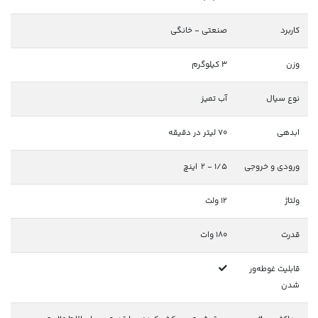
کاربرد
صنعتی - خانگی
وزن
3 کیلوگرم
نوع سیال
آب تمیز
ابدهی
70 لیتر در دقیقه
ورودی و خروجی
1/5 - 2 اینچ
ولتاژ
12 ولت
قدرت
180 وات
قابلیت غوطه‌ور
شدن