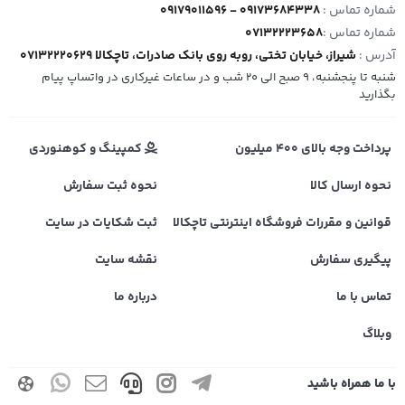
شماره تماس :
09179011596 - 09173684338
شماره تماس :
07132223658
آدرس :
شیراز، خیابان تختی، روبه روی بانک صادرات، تاچکالا 07132220629
شنبه تا پنجشنبه، 9 صبح الی 20 شب و در ساعات غیرکاری در واتساپ پیام
بگذارید
پرداخت وجه بالای 400 میلیون
کمپینگ و کوهنوردی
نحوه ارسال کالا
نحوه ثبت سفارش
قوانین و مقررات فروشگاه اینترنتی تاچکالا
ثبت شکایات در سایت
پیگیری سفارش
نقشه سایت
تماس با ما
درباره ما
وبلاگ
با ما همراه باشید