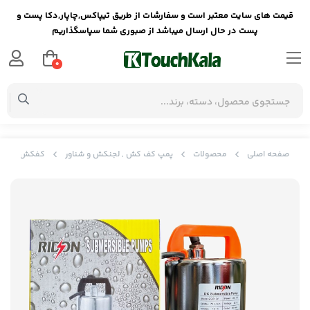
قیمت های سایت معتبر است و سفارشات از طریق تیپاکس,چاپار,دکا پست و
پست در حال ارسال میباشد از صبوری شما سپاسگذاریم
0
صفحه اصلی
محصولات
پمپ کف کش , لجنکش و شناور
کفکش خارجی