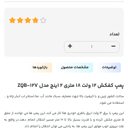
تعداد
توضیحات
مشخصات محصول
بازخوردها
پمپ کفکش 12 ولت 18 متری 2 اینچ مدل ZQB-12V
ساخت کشور چین و با کیفیت بالا جهت مصارف سبک مانند آب نما,استخر,اب انبار,چاه و …
استفاده می شود.
این پمپ با برق 12 ولت (برق باطری خودرو ها) کار می کند.این پمپ ها می توانند از عمق
5 متری مکش کرده و با قدرت بسیار بالا تا 10 متر مسیر انتقال انجام دهد.در واقع به
علت نیروی خوب موتور این پمپ ها، به راحتی می توان انتقال را انجام داد.