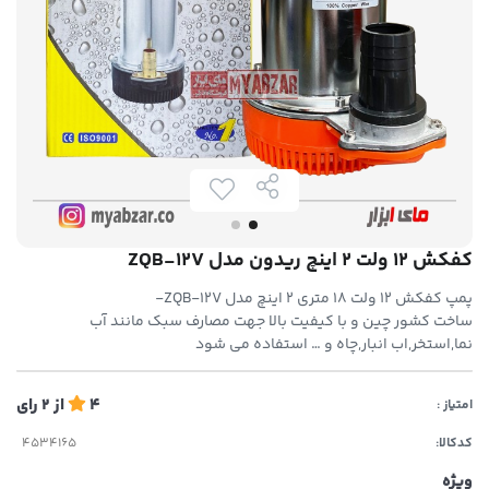
کفکش 12 ولت 2 اینچ ریدون مدل ZQB-12V
پمپ کفکش 12 ولت 18 متری 2 اینچ مدل ZQB-12V-
ساخت کشور چین و با کیفیت بالا جهت مصارف سبک مانند آب
نما,استخر,اب انبار,چاه و … استفاده می شود
4
از
2
رای
امتیاز :
کدکالا:
ویژه