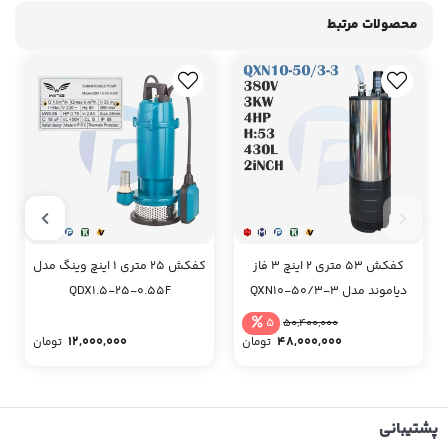
محصولات مرتبط
کفکش 53 متری 2 اینچ 3 فاز
کفکش 25 متری 1 اینچ وینگ مدل
دیاموند مدل QXN10-50/3-3
QDX1.5-25-0.55F
5
50,400,000
12,000,000
48,000,000
تومان
تومان
پشتیبانی