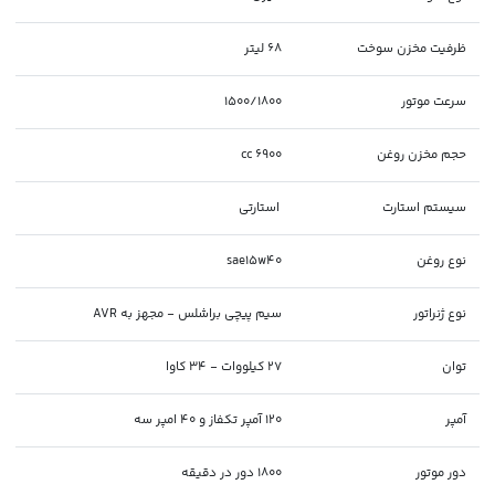
ظرفیت مخزن سوخت
68 لیتر
سرعت موتور
1500/1800
حجم مخزن روغن
6900 cc
سیستم استارت
استارتی
نوع روغن
sae15w40
نوع ژنراتور
سیم پیچی براشلس - مجهز به AVR
توان
27 کیلووات - 34 کاوا
آمپر
120 آمپر تکفاز و 40 امپر سه
دور موتور
1800 دور در دقیقه