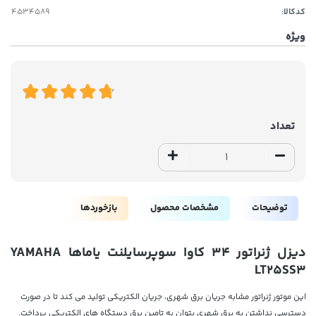
کدکالا:
ویژه
تعداد
توضیحات
مشخصات محصول
بازخوردها
دیزل ژنراتور 34 کاوا سوپرسایلنت یاماها YAMAHA
LT25SS3
این موتور ژنراتور مشابه جریان برق شهری، جریان الکتریکی تولید می کند تا در صورت
دسترسی نداشتن به برق شهری بتوان به تامین برق دستگاه های الکتریکی پرداخت.