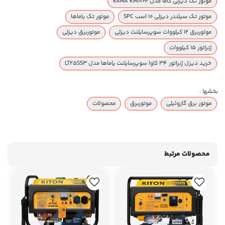
موتور تک دیزلی کاما مدل KAMA KM186F
موتور تک سیلندر دیزلی 10 اسب SPC
موتور تک یاماها
موتوربرق 12 کیلووات سوپرسایلنت دیزلی
موتوربرق دیزلی
ژنراتور 15 کیلووات
خرید دیزل ژنراتور 34 کاوا سوپرسایلنت یاماها مدل LT25SS3
بخشها :
موتور برق گازوئیلی
موتوربرق
محصولات
محصولات مرتبط