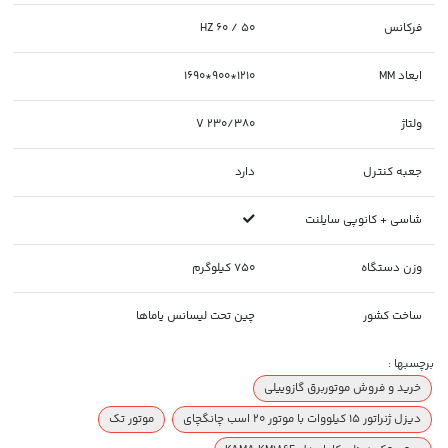
فرکانس
50 / 60 HZ
ابعاد MM
1210*900*1690
ولتاژ
230/380 V
جعبه کنترل
دارد
شاسی + کانوپی سایلنت
وزن دستگاه
750 کیلوگرم
ساخت کشور
چین تحت لیسانس یاماها
برچسبها :
خرید و فروش موتوربرق گازوییلی
دیزل ژنراتور 15 کیلووات با موتور 20 اسب چانگچای
موتور تک