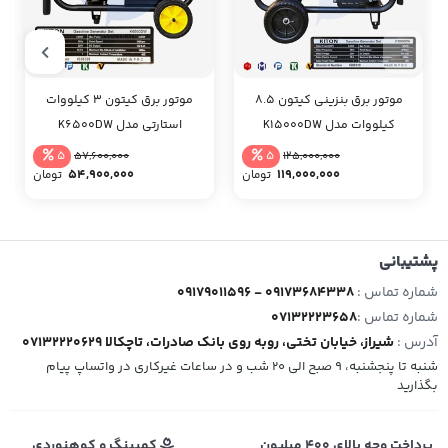
موتور برق بنزینی کیتون 8.5
موتور برق کیتون 3 کیلووات
کیلووات مدل K15000DW
استارتی مدل K6500DW
5
5
57,600,000
125,000,000
54,900,000
119,000,000
تومان
تومان
پشتیبانی
شماره تماس :
09179011596 - 09173684338
شماره تماس :
07132223658
آدرس :
شیراز، خیابان تختی، روبه روی بانک صادرات، تاچکالا 07132220629
شنبه تا پنجشنبه، 9 صبح الی 20 شب و در ساعات غیرکاری در واتساپ پیام
بگذارید
پرداخت وجه بالای 400 میلیون
کمپینگ و کوهنوردی