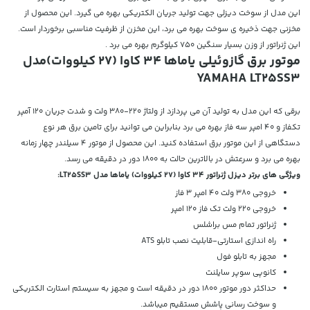
این مدل از سوخت دیزلی جهت تولید جریان الکتریکی بهره می گیرد. این محصول از
مخزنی جهت ذخیره ی سوخت بهره می برد، این مخزن از ظرفیت مناسبی برخوردار است.
این ژنراتور از وزن بسیار سنگین 750 کیلوگرم بهره می برد .
موتور برق گازوئیلی یاماها 34 کاوا (27 کیلووات)مدل
YAMAHA LT25SS3
برقی که این مدل به تولید آن می پردازد از ولتاژ 220-380 ولت و شدت جریان 120 آمپر
تکفاز و 40 امپر سه فاز بهره می برد بنابراین می توانید برای تامین برق هر نوع
دستگاهی از این موتور برق استفاده کنید. این محصول از موتور 4 سیلندر چهار زمانه
بهره می برد و سرعتش در بالاترین حالت به 1800 دور در دقیقه می رسد.
ویژگی های برتر دیزل ژنراتور 34 کاوا (27 کیلووات) یاماها مدل LT25SS3:
خروجی 380 ولت 40 امپر 3 فاز
خروجی 220 ولت تک فاز 120 امپر
ژنراتور تمام مس براشلس
راه اندازی استارتی-قابلیت نصب تابلو ATS
مجهز به تابلو فول
کانوپی سوپر سایلنت
حداکثر دور موتور 1800 دور در دقیقه است و مجهز به سیستم استارت الکتریکی
و سوخت رسانی پاشش مستقیم میباشد.