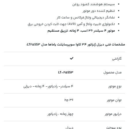
سیستم هوشمند کمبود روغن
تنظیم کننده دور موتور
نشانگر دیجیتالی ولتاژ,فرکانس و ساعت کار
تکنولوژی تثبیت ولتاژ و آمپر (AVR) جهت ثابت کردن خروجی برق
موتور 4 سیلندر 36 اسب، 4 زمانه، تزریق مستقیم
مشخصات فنی دیزل ژنراتور 34 کاوا سوپرسایلنت یاماها مدل LT25SS3:
گارانتی
مدل محصول
LT-25SS3
نوع موتور
4 سیلندر- رادیاتور– 4 زمانه– دیزلی
توان موتور
36 hp
درایور موتور
چهار زمانه ، رادیاتور
نوع سوخت
دیزل