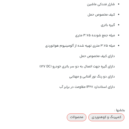
شارژر فندکی ماشین
کیف مخصوص حمل
گیره باتری
میله جمع شونده 3.75 متری
میله 3.75 متری تهیه شده از آلومینیوم هوانوردی
دارای کیف مخصوص حمل
دارای گیره جهت اتصال به دو سر باتری خودرو (12V DC)
دارای دو رنگ نور آفتابی و مهتابی
دارای استاندارد IP67 مقاومت در برابر آب
بخشها :
کمپینگ و کوهنوردی
محصولات