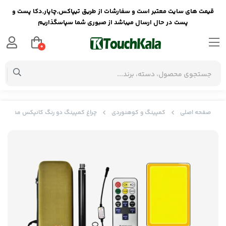
قیمت های سایت معتبر است و سفارشات از طریق تیپاکس,چاپار,دکا پست و
پست در حال ارسال میباشد از صبوری شما سپاسگذاریم
0
صفحه اصلی
کمپینگ و کوهنوردی
چراغ کمپینگ دو رنگ کانپکس مدل FR-06 COB RF