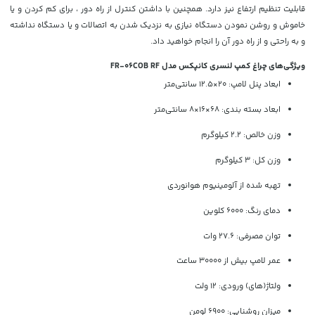
قابلیت تنظیم ارتفاع نیز دارد. همچنین با داشتن کنترل از راه دور ، برای کم کردن و یا
خاموش و روشن نمودن دستگاه نیازی به نزدیک شدن به اتصالات و یا دستگاه نداشته
و به راحتی و از راه دور آن را انجام خواهید داد.
ویژگی‌های چراغ کمپ لنسری کانپکس مدل FR-06COB RF
ابعاد پنل لامپ: 20×12.5 سانتی‌متر
ابعاد بسته بندی: 68×16×8 سانتی‌متر
وزن خالص: 2.2 کیلوگرم
وزن کل: 3 کیلوگرم
تهبه شده از آلومینیوم هوانوردی
دمای رنگ: 6000 کلوین
توان مصرفی: 27.6 وات
عمر لامپ بیش از 30000 ساعت
ولتاژ(های) ورودی: 12 ولت
میزان روشنایی: 6900 لومن