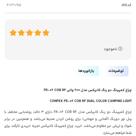
کدکالا:
ناموجود
توضیحات
بازخوردها
چراغ کمپینگ دو رنگ کانپکس مدل 600 واتی FR-06 COB RF
CONPEX FR-06 COB RF DUAL COLOR CAMPING LIGHT
چراغ کمپینگ دو رنگ کانپکس مدل FR-06 COB RF دارای 3 حالت روشنایی مختلف با
پنل نور دورنگ (آفتابی و مهتابی) برای روشن کردن محیط می‌باشد و همچنین در برابر
شوک و لرزش نیز مقاوم می‌باشد. خرید چراغ کمپینگ کانپکس تجربه خریدی کارآمد برای
شما فراهم می‌سازد.