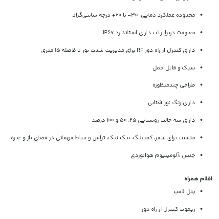
محدوده عملکرد دمایی: 30- تا 60+ درجه سانتی‌گراد
مقاومت دربرابر آب دارای استاندارد IP67
دارای کنترل از راه دور RF برای مدیریت شدت نور تا فاصله 15 متری
سبک و قابل حمل
طراحی چندمنظوره
دارای رنگ نور آفتابی
دارای سه حالت روشنایی 25، 50 و 100 درصد
مناسب برای سفر، کمپینگ، پیک نیک، تراس و حیاط مهمانی در فضای باز و غیره
جنس :آلومینیوم هوانوردی
اقلام همراه
پنل لامپ
ریموت کنترل از راه دور