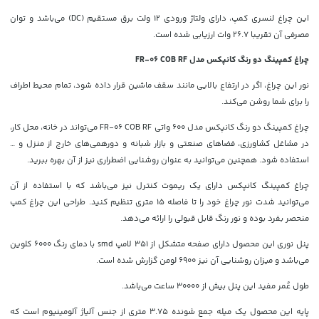
این چراغ لنسری کمپ، دارای ولتاژ ورودی 12 ولت برق مستقیم (DC) می‌باشد و توان
مصرفی آن تقریبا 26.7 وات ارزیابی شده است.
چراغ کمپینگ دو رنگ کانپکس مدل FR-06 COB RF
نور این چراغ، اگر در ارتفاع بالایی مانند سقف ماشین قرار داده شود، تمام محیط اطراف
را برای شما روشن می‌کند.
چراغ کمپینگ دو رنگ کانپکس مدل 600 واتی FR-06 COB RF می‌تواند در خانه، محل کار،
در مشاغل کشاورزی، فضاهای صنعتی و بازار شبانه و دورهمی‌های خارج از منزل و …
استفاده شود. همچنین می‌توانید به عنوان روشنایی اضطراری نیز از آن بهره ببرید.
چراغ کمپینگ کانپکس دارای یک ریموت کنترل نیز می‌باشد که با استفاده از آن
می‌توانید شدت نور چراغ خود را تا فاصله 15 متری تنظیم کنید. طراحی این چراغ کمپ
منحصر بفرد بوده و نور رنگ قابل قبولی را ارائه می‌دهد.
پنل نوری این محصول دارای صفحه متشکل از 351 لامپ‌ smd با دمای رنگ 6000 کلوین
می‌باشد و میزان روشنایی آن نیز 6900 لومن گزارش شده است.
طول عُمر مفید این پنل بیش از 30000 ساعت می‌باشد.
پایه این محصول یک میله جمع شونده 3.75 متری از جنس آلیاژ آلومینیوم است که