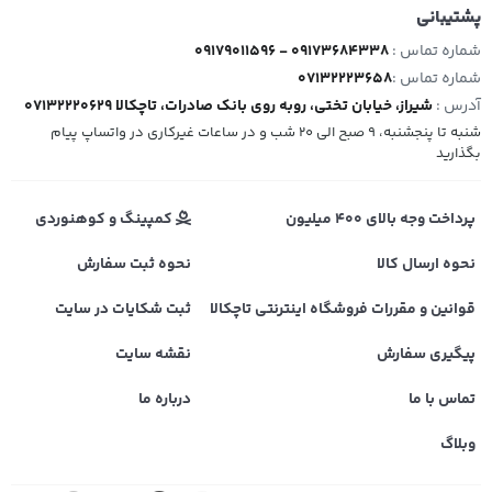
پشتیبانی
شماره تماس :
09179011596 - 09173684338
شماره تماس :
07132223658
آدرس :
شیراز، خیابان تختی، روبه روی بانک صادرات، تاچکالا 07132220629
شنبه تا پنجشنبه، 9 صبح الی 20 شب و در ساعات غیرکاری در واتساپ پیام
بگذارید
پرداخت وجه بالای 400 میلیون
کمپینگ و کوهنوردی
نحوه ارسال کالا
نحوه ثبت سفارش
قوانین و مقررات فروشگاه اینترنتی تاچکالا
ثبت شکایات در سایت
پیگیری سفارش
نقشه سایت
تماس با ما
درباره ما
وبلاگ