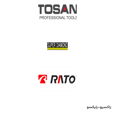
راکسیو-رایکسو