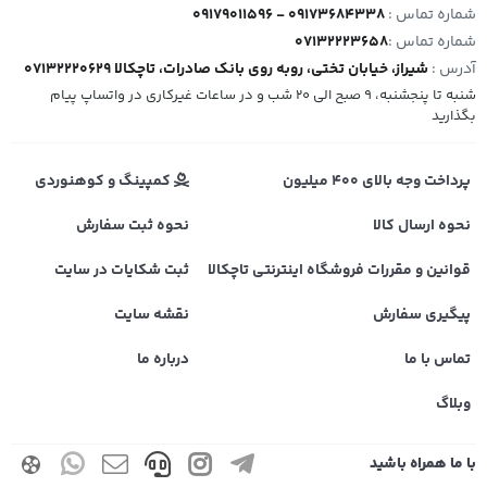
شماره تماس :
09179011596 - 09173684338
شماره تماس :
07132223658
آدرس :
شیراز، خیابان تختی، روبه روی بانک صادرات، تاچکالا 07132220629
شنبه تا پنجشنبه، 9 صبح الی 20 شب و در ساعات غیرکاری در واتساپ پیام
بگذارید
پرداخت وجه بالای 400 میلیون
کمپینگ و کوهنوردی
نحوه ارسال کالا
نحوه ثبت سفارش
قوانین و مقررات فروشگاه اینترنتی تاچکالا
ثبت شکایات در سایت
پیگیری سفارش
نقشه سایت
تماس با ما
درباره ما
وبلاگ
با ما همراه باشید