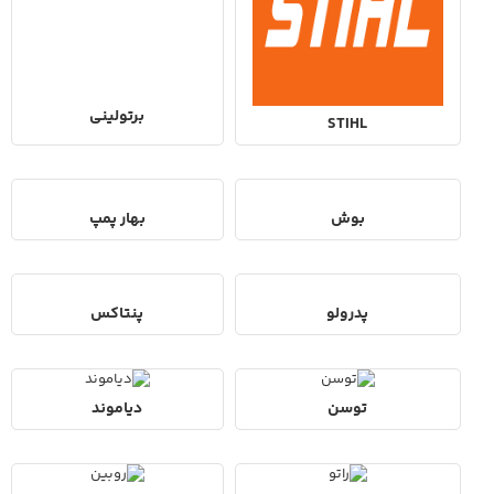
برتولینی
STIHL
بوش
بهار پمپ
پدرولو
پنتاکس
توسن
دیاموند