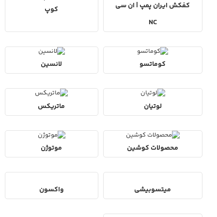
کفکش ایران پمپ | ان سی
کوپ
NC
کوماتسو
لانسین
لوتیان
ماتریکس
محصولات کوشین
موتوژن
میتسوبیشی
واکسون