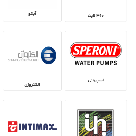
آبکو
360 لایت
اسپرونی
الکتروژن