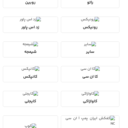
راتو
روبین
رونیکس
زد اس پاور
سایر
شیمجه
کا ان سی
کانپکس
کاوازاکی
کایجلی