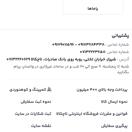
یاماها
پشتیبانی
شماره تماس :
09179011596 - 09173684338
شماره تماس :
07132223658
آدرس :
شیراز، خیابان تختی، روبه روی بانک صادرات، تاچکالا 07132220629
شنبه تا پنجشنبه، 9 صبح الی 20 شب و در ساعات غیرکاری در واتساپ پیام
بگذارید
پرداخت وجه بالای 400 میلیون
کمپینگ و کوهنوردی
نحوه ارسال کالا
نحوه ثبت سفارش
قوانین و مقررات فروشگاه اینترنتی تاچکالا
ثبت شکایات در سایت
پیگیری سفارش
نقشه سایت