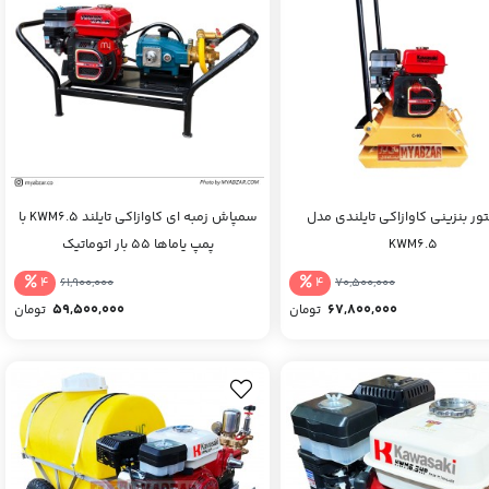
ور بنزینی کاوازاکی تایلندی مدل
سمپاش زمبه ای کاوازاکی تایلند KWM6.5 با
KWM6.5
پمپ یاماها 55 بار اتوماتیک
4
4
61,900,000
70,500,000
59,500,000
67,800,000
تومان
تومان