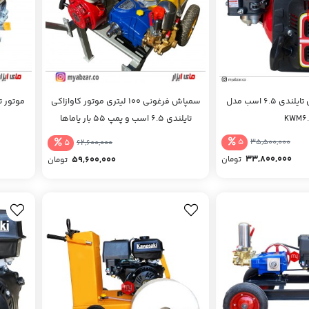
موتور تک کاوازاکی تایلندی 6.5 اسب مدل
سمپاش فرغونی 100 لیتری موتور کاوازاکی
KWM6
تایلندی 6.5 اسب و پمپ 55 بار یاماها
5
5
35,500,000
62,600,000
33,800,000
59,600,000
تومان
تومان