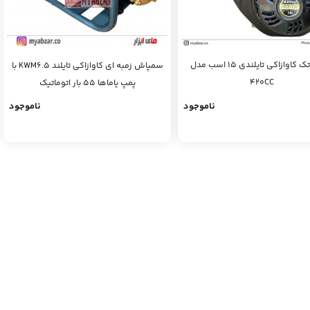
موتور تک کاوازاکی تایلندی 15 اسب مدل
سمپاش زمبه ای کاوازاکی تایلند KWM6.5 با
420CC
پمپ یاماها 55 بار اتوماتیک
ناموجود
ناموجود