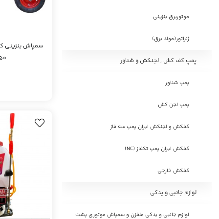
موتوربرق بنزینی
ژنراتور(مولد برق)
150 یام
پمپ کف کش , لجنکش و شناور
پمپ شناور
پمپ لجن کش
کفکش و لجنکش ایران پمپ سه فاز
کفکش ایران پمپ تکفاز (NC)
کفکش خارجی
لوازم جانبی و یدکی
لوازم جانبی و یدکی علفزن و سمپاش موتوری پشت