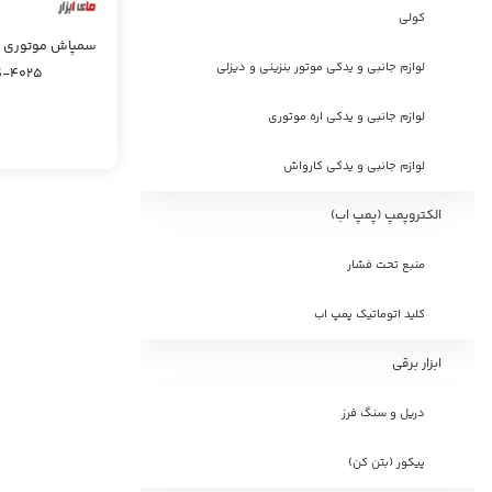
کولی
لوازم جانبی و یدکی موتور بنزینی و دیزلی
S-4025
لوازم جانبی و یدکی اره موتوری
لوازم جانبی و یدکی کارواش
الکتروپمپ (پمپ اب)
منبع تحت فشار
کلید اتوماتیک پمپ اب
ابزار برقی
دریل و سنگ فرز
پیکور (بتن کن)