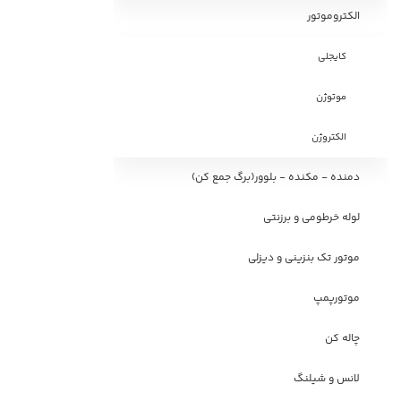
الکتروموتور
کایجلی
موتوژن
الکتروژن
دمنده - مکنده - بلوور(برگ جمع کن)
لوله خرطومی و برزنتی
موتور تک بنزینی و دیزلی
موتورپمپ
چاله کن
لانس و شیلنگ