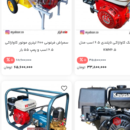
موتور تک کاوازاکی تایلندی 6.5 اسب مدل
سمپاش فرغونی 200 لیتری موتور کاوازاکی
KWM6.5
6.5 اسب و پمپ 55 بار
5
5
68,900,000
35,500,000
65,600,000
33,800,000
تومان
تومان