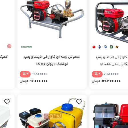
سمپاش زمبه ای کاوازاکی تایلند و پمپ
کمپکت
اوازاکی تایلند و پمپ
لوشانگ تایوان LS 50
پور مدل RP-50
4
4
99,800,000
61,800,000
96,000,000
59,400,000
تومان
تومان