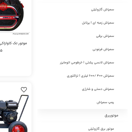
سمپاش گازوئیلی
سمپاش زمبه ای | پرتابل
سمپاش برقی
سمپاش فرغونی
.5
سمپاش لانسی پشتی | خرطومی اتومایزر
سمپاش 400 /600 لیتری | تراکتوری
سمپاش دستی و شارژی
پمپ سمپاش
موتوربرق
موتور برق گازوئیلی