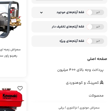
فقط آیتم‌های موجود
خیر
بله
فقط آیتم‌های تخفیف دار
خیر
بله
فقط آیتم‌های ویژه
خیر
بله
سمپاش زمبه ای ک
رهینو پاور سنگا
صفحه اصلی
پرداخت وجه بالای 400 میلیون
کمپینگ و کوهنوردی
محصولات
سمپاش موتوری | تراکتوری | برقی