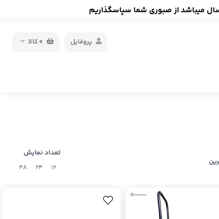
سال میباشد از صبوری شما سپاسگذاریم
پروفایل
0
کالا
تعداد نمایش
رین
48
24
12