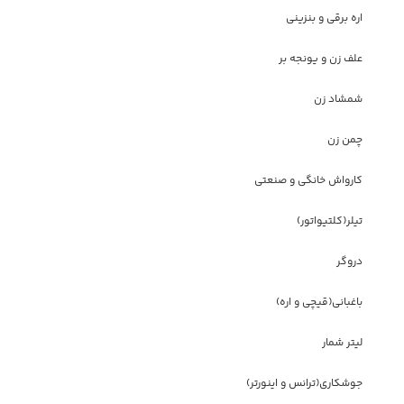
اره برقی و بنزینی
علف زن و یونجه بر
شمشاد زن
چمن زن
کارواش خانگی و صنعتی
تیلر(کلتیواتور)
دروگر
باغبانی(قیچی و اره)
لیتر شمار
جوشکاری(ترانس و اینورتر)