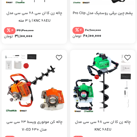
پشم چین برقی روستیک مدل Pro Clip
چاله زن کا ان سی 68 سی سی مدل
KNC 68EU | با 3 مته
4
4
20,900,000
32,300,000
20,100,000
31,100,000
تومان
تومان
چاله زن کا ان سی 68 سی سی مدل
چاله کن موتوری ویستا 63 سی سی
KNC 68EU
مدل V-ED 630