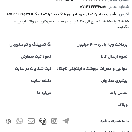
شماره تماس :
07132223658
آدرس :
شیراز، خیابان تختی، روبه روی بانک صادرات، تاچکالا 07132220629
شنبه تا پنجشنبه، 9 صبح الی 20 شب و در ساعات غیرکاری در واتساپ پیام
بگذارید
پرداخت وجه بالای 400 میلیون
کمپینگ و کوهنوردی
نحوه ارسال کالا
نحوه ثبت سفارش
قوانین و مقررات فروشگاه اینترنتی تاچکالا
ثبت شکایات در سایت
پیگیری سفارش
نقشه سایت
تماس با ما
درباره ما
وبلاگ
با ما همراه باشید