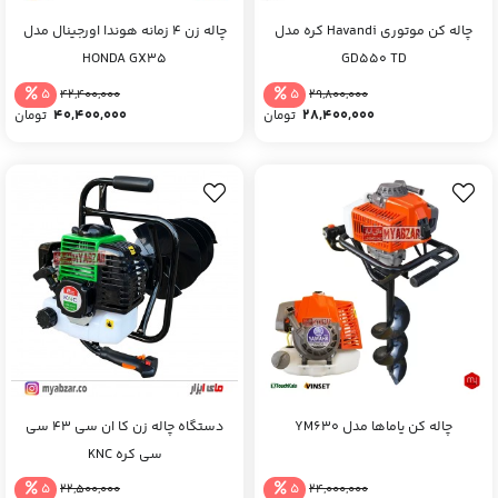
چاله کن موتوری Havandi کره مدل
چاله زن 4 زمانه هوندا اورجینال مدل
HONDA GX35
GD550 TD
5
5
42,400,000
29,800,000
40,400,000
28,400,000
تومان
تومان
چاله کن یاماها مدل YM630
دستگاه چاله زن کا ان سی 43 سی
سی کره KNC
5
5
22,500,000
24,000,000