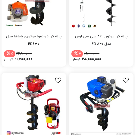
چاله کن موتوری 82 سی سی ارس
چاله کن دو نفره موتوری یاماها مدل
مدل ED 820
ED630
5
4
22,800,000
26,000,000
21,700,000
25,000,000
تومان
تومان