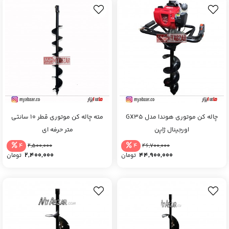
چاله کن موتوری هوندا مدل GX35
مته چاله کن موتوری قطر 10 سانتی
اورجینال ژاپن
متر حرفه ای
4
4
2,500,000
46,700,000
2,400,000
44,900,000
تومان
تومان