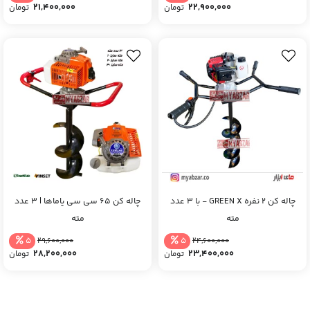
21,400,000
22,900,000
تومان
تومان
چاله کن 2 نفره GREEN X - با 3 عدد
چاله کن 65 سی سی یاماها | 3 عدد
مته
مته
5
5
29,600,000
24,600,000
28,200,000
23,400,000
تومان
تومان