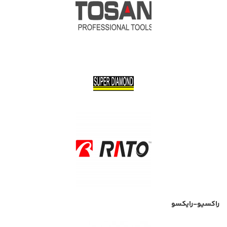
راکسیو-رایکسو