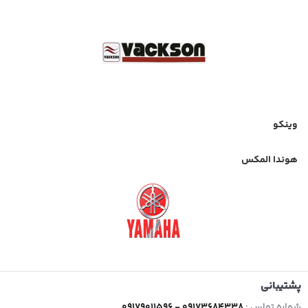
وینکو
هوندا المکس
پشتیبانی
شماره تماس :
09179011596 - 09173684338