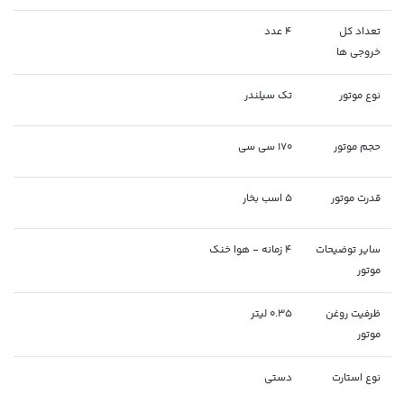
تعداد کل
4 عدد
خروجی ها
نوع موتور
تک سیلندر
حجم موتور
170 سی سی
قدرت موتور
5 اسب بخار
سایر توضیحات
4 زمانه - هوا خنک
موتور
ظرفیت روغن
0.35 لیتر
موتور
نوع استارت
دستی