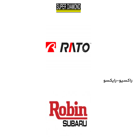
راکسیو-رایکسو