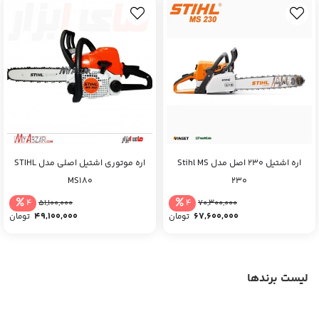
اره اشتیل 230 اصل مدل Stihl MS
اره موتوری اشتیل اصلی مدل STIHL
MS180
230
4
4
51,100,000
70,300,000
49,100,000
67,600,000
تومان
تومان
لیست برندها