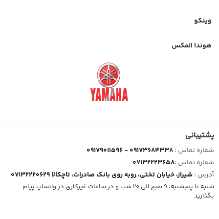
وینکو
هوندا المکس
پشتیبانی
شماره تماس :
09179011596 - 09173684338
شماره تماس :
07132223658
آدرس :
شیراز، خیابان تختی، روبه روی بانک صادرات، تاچکالا 07132220629
شنبه تا پنجشنبه، 9 صبح الی 20 شب و در ساعات غیرکاری در واتساپ پیام
بگذارید