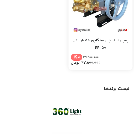
پمپ رهینو پاور سنگاپور 50 بار مدل
RP-50
5
29,200,000
27,800,000
تومان
لیست برندها