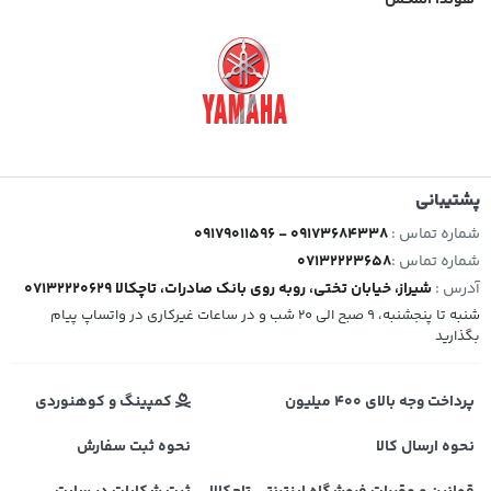
هوندا المکس
پشتیبانی
شماره تماس :
09179011596 - 09173684338
شماره تماس :
07132223658
آدرس :
شیراز، خیابان تختی، روبه روی بانک صادرات، تاچکالا 07132220629
شنبه تا پنجشنبه، 9 صبح الی 20 شب و در ساعات غیرکاری در واتساپ پیام
بگذارید
پرداخت وجه بالای 400 میلیون
کمپینگ و کوهنوردی
نحوه ارسال کالا
نحوه ثبت سفارش