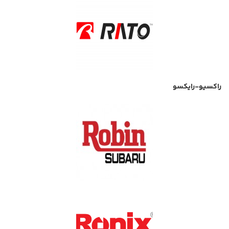
راکسیو-رایکسو