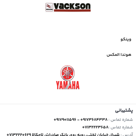
وینکو
هوندا المکس
پشتیبانی
شماره تماس :
09179011596 - 09173684338
شماره تماس :
07132223658
آدرس :
شیراز، خیابان تختی، روبه روی بانک صادرات، تاچکالا 07132220629