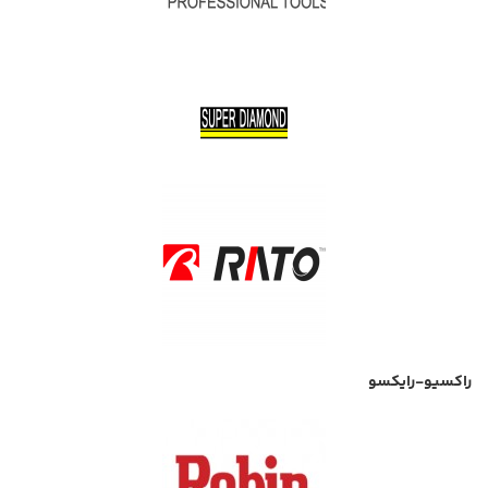
راکسیو-رایکسو