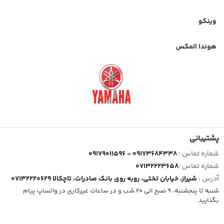
وینکو
هوندا المکس
پشتیبانی
شماره تماس :
09179011596 - 09173684338
شماره تماس :
07132223658
آدرس :
شیراز، خیابان تختی، روبه روی بانک صادرات، تاچکالا 07132220629
شنبه تا پنجشنبه، 9 صبح الی 20 شب و در ساعات غیرکاری در واتساپ پیام
بگذارید