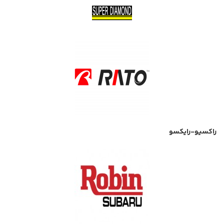
راکسیو-رایکسو