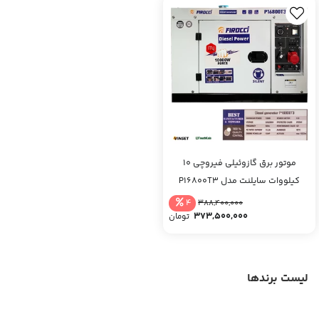
موتور برق گازوئیلی فیروچی 10
کیلووات سایلنت مدل P16800T3
(تکفاز و سه فاز) ریموت استارت
4
388,400,000
373,500,000
تومان
لیست برندها