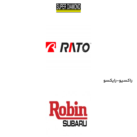
راکسیو-رایکسو