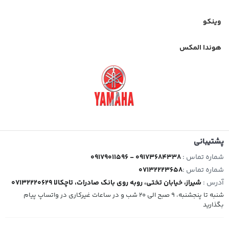
وینکو
هوندا المکس
پشتیبانی
شماره تماس :
09179011596 - 09173684338
شماره تماس :
07132223658
آدرس :
شیراز، خیابان تختی، روبه روی بانک صادرات، تاچکالا 07132220629
شنبه تا پنجشنبه، 9 صبح الی 20 شب و در ساعات غیرکاری در واتساپ پیام
بگذارید