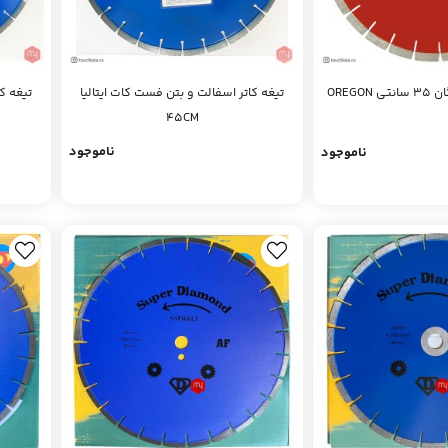
تیغه کاتر اسفالت و بتن فست کات ایتالیا
تیغه ک
OREGO
45CM
ناموجود
ناموجود