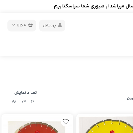
سال میباشد از صبوری شما سپاسگذاریم
پروفایل
0
کالا
تعداد نمایش
رین
48
24
12