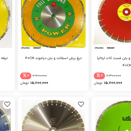
و بتن فست کات ایتالیا
تیغ برش اسفالت و بتن دیاموند 40CM
40C
4
4
16,200,000
16,300,000
15,600,000
15,700,000
تومان
تومان