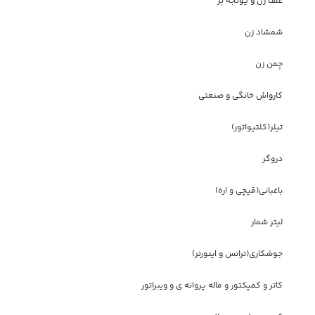
علف زن و یونجه بر
شمشاد زن
چمن زن
کارواش خانگی و صنعتی
تیلر(کلتیواتور)
دروگر
باغبانی(قیچی و اره)
لیتر شمار
جوشکاری(ترانس و اینورتر)
کاتر و کمپکتور و ماله پروانه ی و ویبراتور