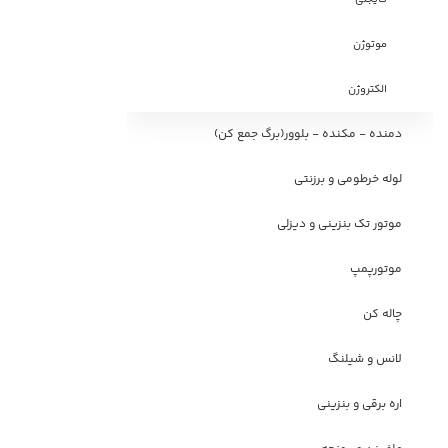
موتوژن
الکتروژن
دمنده - مکنده - بلوور(برگ جمع کن)
لوله خرطومی و برزنتی
موتور تک بنزینی و دیزلی
موتورپمپ
چاله کن
لانس و شیلنگ
اره برقی و بنزینی