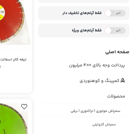
فقط آیتم‌های تخفیف دار
خیر
بله
فقط آیتم‌های ویژه
خیر
بله
صفحه اصلی
تیغه کاتر اسفالت 
پرداخت وجه بالای 400 میلیون
M
کمپینگ و کوهنوردی
محصولات
سمپاش موتوری | تراکتوری | برقی
سمپاش گازوئیلی