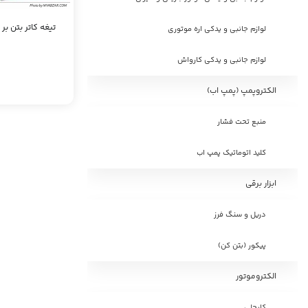
تیغه کاتر بتن بر س
لوازم جانبی و یدکی اره موتوری
لوازم جانبی و یدکی کارواش
الکتروپمپ (پمپ اب)
منبع تحت فشار
کلید اتوماتیک پمپ اب
ابزار برقی
دریل و سنگ فرز
پیکور (بتن کن)
الکتروموتور
کایجلی