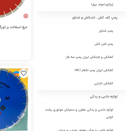
ژنراتور(مولد برق)
پمپ کف کش , لجنکش و شناور
تیغ اسفالت بر اورگان 35 سانتی N
پمپ شناور
پمپ لجن کش
کفکش و لجنکش ایران پمپ سه فاز
کفکش ایران پمپ تکفاز (NC)
کفکش خارجی
لوازم جانبی و یدکی
لوازم جانبی و یدکی علفزن و سمپاش موتوری پشت
کولی
لوازم جانبی و یدکی موتور بنزینی و دیزلی