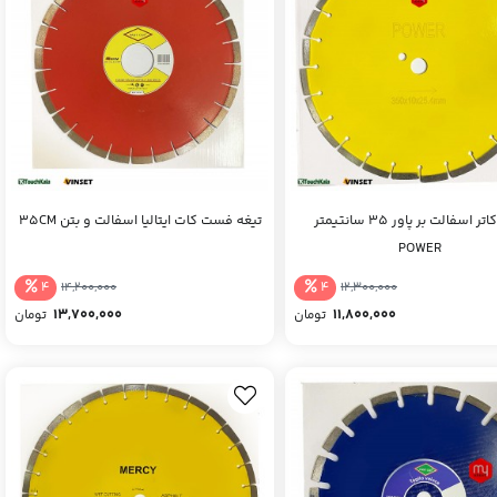
تیغه کاتر اسفالت بر پاور 35 سانتیمتر
تیغه فست کات ایتالیا اسفالت و بتن 35CM
POWER
4
4
14,200,000
12,300,000
13,700,000
11,800,000
تومان
تومان