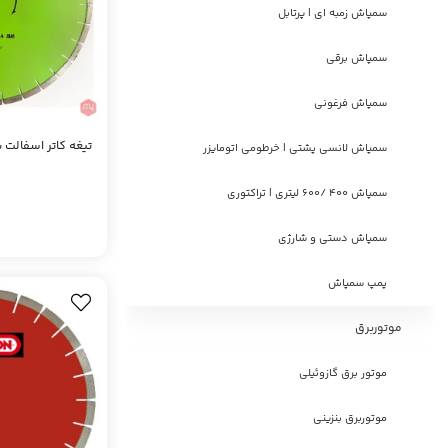
سمپاش زمبه ای | پرتابل
سمپاش برقی
سمپاش فرغونی
سمپاش لانسی پشتی | خرطومی اتومایزر
a
سمپاش 400 /600 لیتری | تراکتوری
سمپاش دستی و شارژی
پمپ سمپاش
موتوربرق
موتور برق گازوئیلی
موتوربرق بنزینی