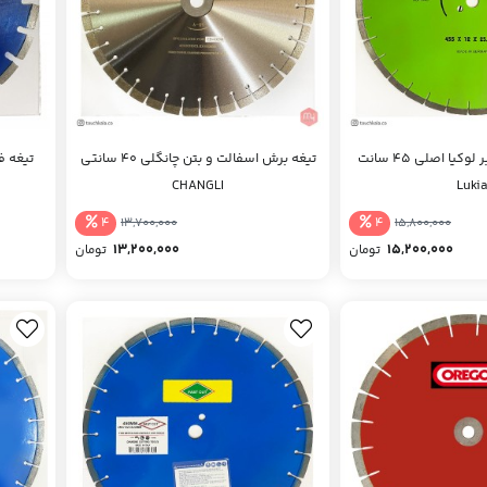
تیغه کاتر اسفالت بر لوکیا اصلی 45 سانت
تیغه برش اسفالت و بتن چانگلی 40 سانتی
تیغه ف
CHANGLI
Luki
4
4
13,700,000
15,800,000
13,200,000
15,200,000
تومان
تومان