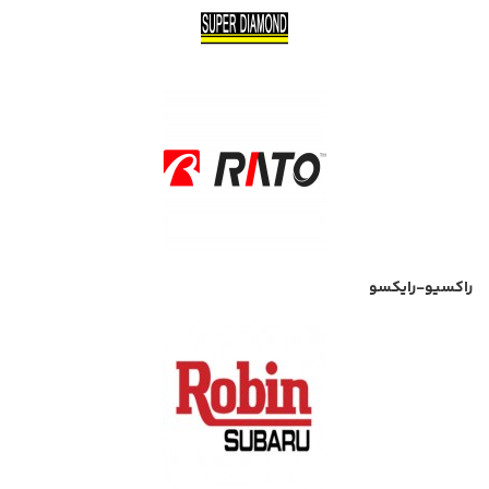
راکسیو-رایکسو