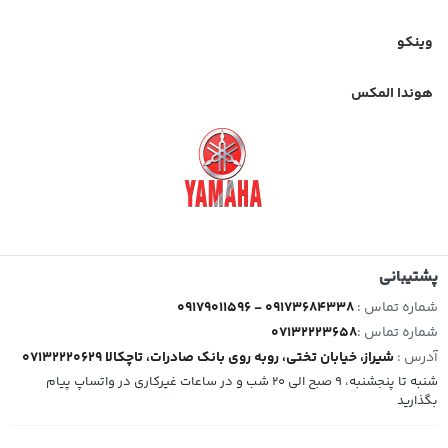
وینکو
هوندا المکس
پشتیبانی
شماره تماس :
09179011596 - 09173684338
شماره تماس :
07132223658
آدرس :
شیراز، خیابان تختی، روبه روی بانک صادرات، تاچکالا 07132220629
شنبه تا پنجشنبه، 9 صبح الی 20 شب و در ساعات غیرکاری در واتساپ پیام
بگذارید