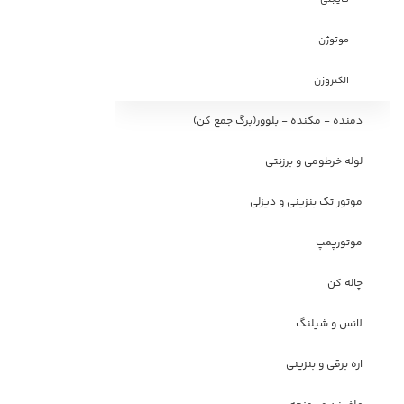
موتوژن
الکتروژن
دمنده - مکنده - بلوور(برگ جمع کن)
لوله خرطومی و برزنتی
موتور تک بنزینی و دیزلی
موتورپمپ
چاله کن
لانس و شیلنگ
اره برقی و بنزینی