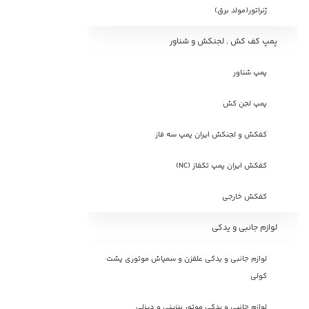
ژنراتور(مولد برق)
پمپ کف کش , لجنکش و شناور
پمپ شناور
پمپ لجن کش
کفکش و لجنکش ایران پمپ سه فاز
کفکش ایران پمپ تکفاز (NC)
کفکش خارجی
لوازم جانبی و یدکی
لوازم جانبی و یدکی علفزن و سمپاش موتوری پشت
کولی
لوازم جانبی و یدکی موتور بنزینی و دیزلی