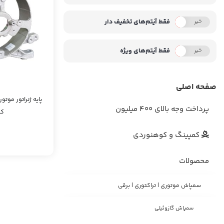
فقط آیتم‌های تخفیف دار
خیر
بله
فقط آیتم‌های ویژه
خیر
بله
صفحه اصلی
پرداخت وجه بالای 400 میلیون
کی
کمپینگ و کوهنوردی
محصولات
سمپاش موتوری | تراکتوری | برقی
سمپاش گازوئیلی