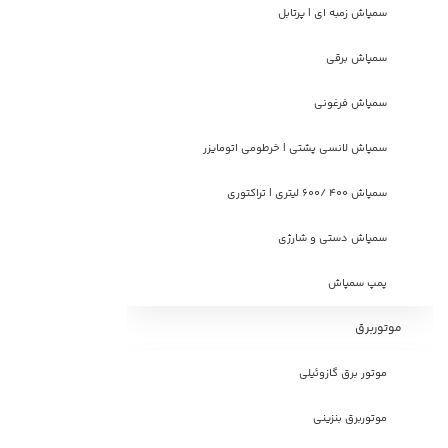
سمپاش زمبه ای | پرتابل
سمپاش برقی
سمپاش فرغونی
سمپاش لانسی پشتی | خرطومی اتومایزر
سمپاش 400 /600 لیتری | تراکتوری
سمپاش دستی و شارژی
پمپ سمپاش
موتوربرق
موتور برق گازوئیلی
موتوربرق بنزینی