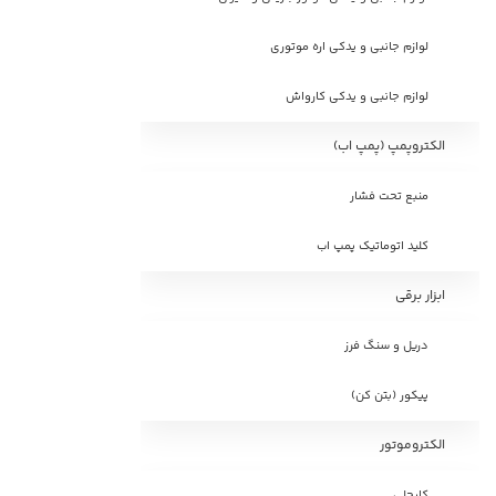
لوازم جانبی و یدکی اره موتوری
لوازم جانبی و یدکی کارواش
الکتروپمپ (پمپ اب)
منبع تحت فشار
کلید اتوماتیک پمپ اب
ابزار برقی
دریل و سنگ فرز
پیکور (بتن کن)
الکتروموتور
کایجلی