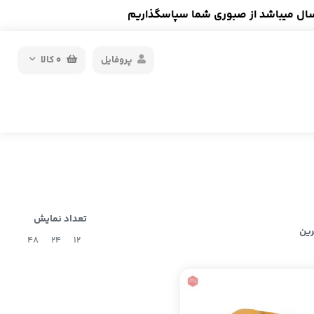
سال میباشد از صبوری شما سپاسگذاریم
پروفایل
0
کالا
تعداد نمایش
رین
48
24
12