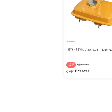
 موتور روبین مدل EY20 | EY15
4
2,500,000
2,400,000
تومان