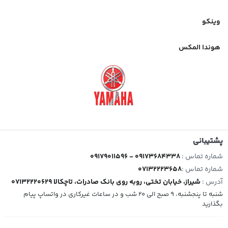
وینکو
هوندا المکس
پشتیبانی
شماره تماس :
09179011596 - 09173684338
شماره تماس :
07132223658
آدرس :
شیراز، خیابان تختی، روبه روی بانک صادرات، تاچکالا 07132220629
شنبه تا پنجشنبه، 9 صبح الی 20 شب و در ساعات غیرکاری در واتساپ پیام
بگذارید