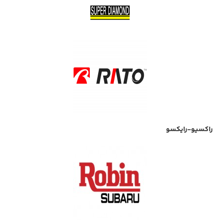
راکسیو-رایکسو