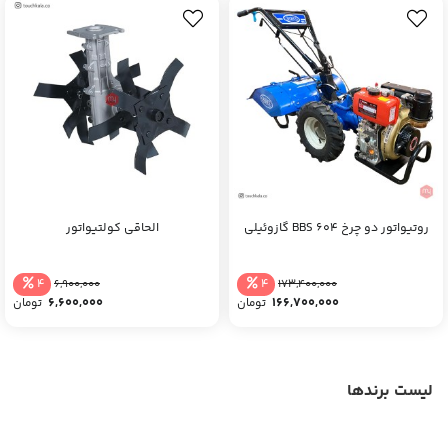
روتیواتور دو چرخ BBS 604 گازوئیلی
الحاقی کولتیواتور
4
4
6,900,000
173,400,000
6,600,000
166,700,000
تومان
تومان
لیست برندها