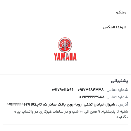
وینکو
هوندا المکس
پشتیبانی
شماره تماس :
09179011596 - 09173684338
شماره تماس :
07132223658
آدرس :
شیراز، خیابان تختی، روبه روی بانک صادرات، تاچکالا 07132220629
شنبه تا پنجشنبه، 9 صبح الی 20 شب و در ساعات غیرکاری در واتساپ پیام
بگذارید