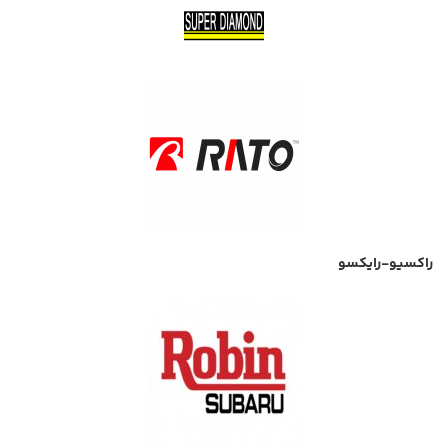
راکسیو-رایکسو