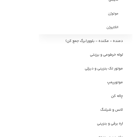
موتوژن
الکتروژن
دمنده - مکنده - بلوور(برگ جمع کن)
لوله خرطومی و برزنتی
موتور تک بنزینی و دیزلی
موتورپمپ
چاله کن
لانس و شیلنگ
اره برقی و بنزینی