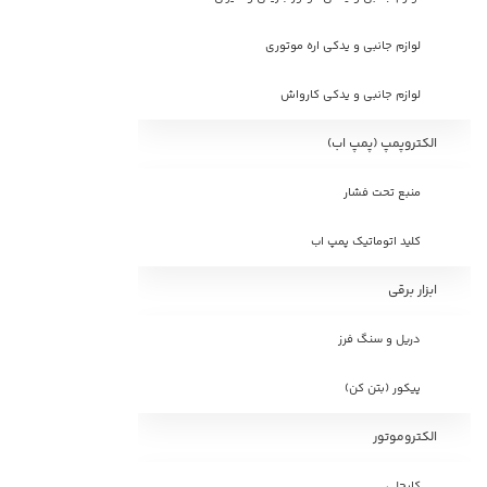
لوازم جانبی و یدکی اره موتوری
لوازم جانبی و یدکی کارواش
الکتروپمپ (پمپ اب)
منبع تحت فشار
کلید اتوماتیک پمپ اب
ابزار برقی
دریل و سنگ فرز
پیکور (بتن کن)
الکتروموتور
کایجلی