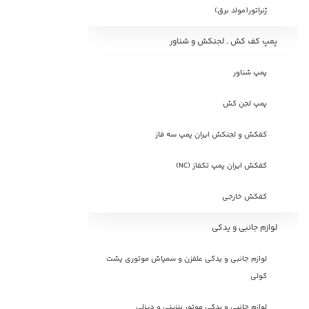
ژنراتور(مولد برق)
پمپ کف کش , لجنکش و شناور
پمپ شناور
پمپ لجن کش
کفکش و لجنکش ایران پمپ سه فاز
کفکش ایران پمپ تکفاز (NC)
کفکش خارجی
لوازم جانبی و یدکی
لوازم جانبی و یدکی علفزن و سمپاش موتوری پشت
کولی
لوازم جانبی و یدکی موتور بنزینی و دیزلی