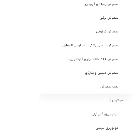
سمپاش زمبه ای | پرتابل
سمپاش برقی
سمپاش فرغونی
سمپاش لانسی پشتی | خرطومی اتومایزر
سمپاش 400 /600 لیتری | تراکتوری
سمپاش دستی و شارژی
پمپ سمپاش
موتوربرق
موتور برق گازوئیلی
موتوربرق بنزینی