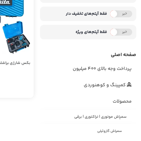
فقط آیتم‌های تخفیف دار
خیر
بله
فقط آیتم‌های ویژه
خیر
بله
صفحه اصلی
بکس شارژی براشلس ماکیتا
پرداخت وجه بالای 400 میلیون
کمپینگ و کوهنوردی
محصولات
سمپاش موتوری | تراکتوری | برقی
سمپاش گازوئیلی