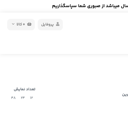
سال میباشد از صبوری شما سپاسگذاریم
پروفایل
0
کالا
تعداد نمایش
رین
48
24
12