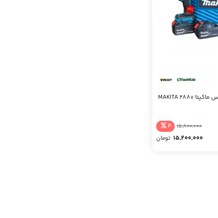
 MAKITA 288v
4
15,800,000
15,200,000
تومان