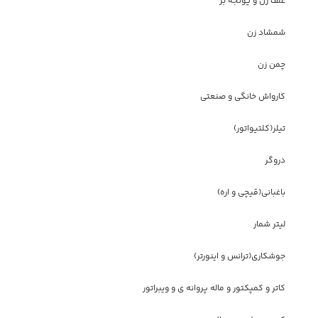
علف زن و یونجه بر
شمشاد زن
چمن زن
کارواش خانگی و صنعتی
تیلر(کلتیواتور)
دروگر
باغبانی(قیچی و اره)
لیتر شمار
جوشکاری(ترانس و اینورتر)
کاتر و کمپکتور و ماله پروانه ی و ویبراتور