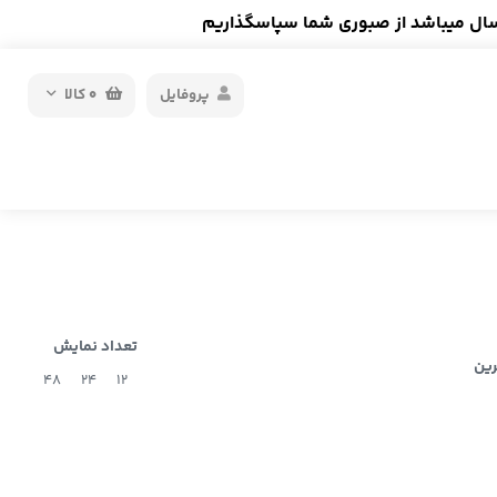
سال میباشد از صبوری شما سپاسگذاریم
پروفایل
0
کالا
تعداد نمایش
رین
48
24
12