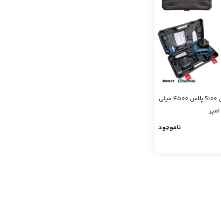
اره شارژی ارس مدل S100 پلاس 4500 میلی
امپر
ناموجود