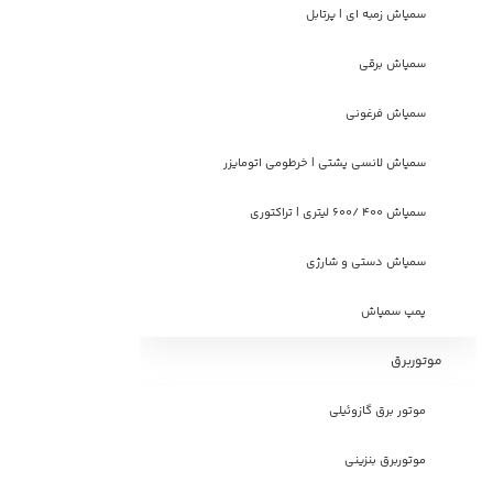
سمپاش زمبه ای | پرتابل
سمپاش برقی
سمپاش فرغونی
سمپاش لانسی پشتی | خرطومی اتومایزر
سمپاش 400 /600 لیتری | تراکتوری
سمپاش دستی و شارژی
پمپ سمپاش
موتوربرق
موتور برق گازوئیلی
موتوربرق بنزینی