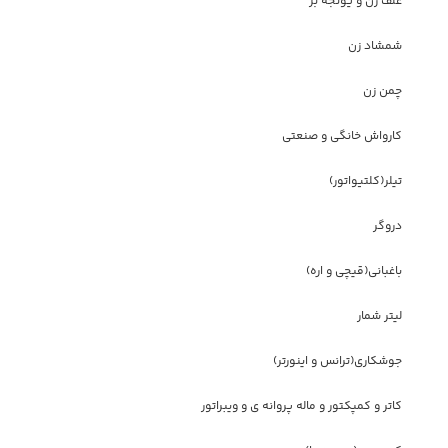
علف زن و یونجه بر
شمشاد زن
چمن زن
کارواش خانگی و صنعتی
تیلر(کلتیواتور)
دروگر
باغبانی(قیچی و اره)
لیتر شمار
جوشکاری(ترانس و اینورتر)
کاتر و کمپکتور و ماله پروانه ی و ویبراتور