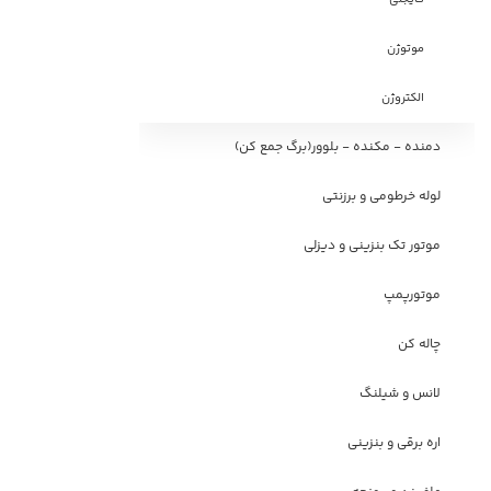
موتوژن
الکتروژن
دمنده - مکنده - بلوور(برگ جمع کن)
لوله خرطومی و برزنتی
موتور تک بنزینی و دیزلی
موتورپمپ
چاله کن
لانس و شیلنگ
اره برقی و بنزینی