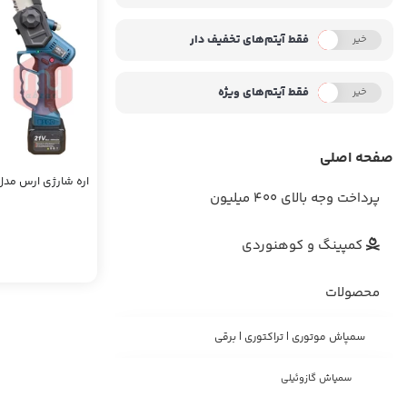
فقط آیتم‌های تخفیف دار
خیر
بله
فقط آیتم‌های ویژه
خیر
بله
صفحه اصلی
پرداخت وجه بالای 400 میلیون
کمپینگ و کوهنوردی
محصولات
سمپاش موتوری | تراکتوری | برقی
سمپاش گازوئیلی