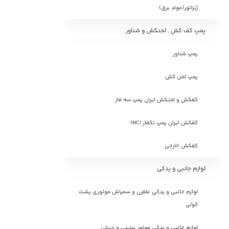
ژنراتور(مولد برق)
پمپ کف کش , لجنکش و شناور
پمپ شناور
پمپ لجن کش
کفکش و لجنکش ایران پمپ سه فاز
کفکش ایران پمپ تکفاز (NC)
کفکش خارجی
لوازم جانبی و یدکی
لوازم جانبی و یدکی علفزن و سمپاش موتوری پشت
کولی
لوازم جانبی و یدکی موتور بنزینی و دیزلی