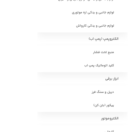
لوازم جانبی و یدکی اره موتوری
لوازم جانبی و یدکی کارواش
الکتروپمپ (پمپ اب)
منبع تحت فشار
کلید اتوماتیک پمپ اب
ابزار برقی
دریل و سنگ فرز
پیکور (بتن کن)
الکتروموتور
کایجلی