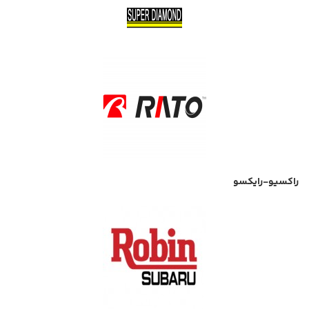
راکسیو-رایکسو