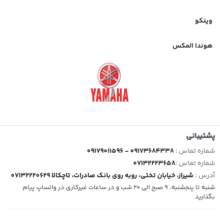
وینکو
هوندا المکس
پشتیبانی
شماره تماس :
09179011596 - 09173684338
شماره تماس :
07132223658
آدرس :
شیراز، خیابان تختی، روبه روی بانک صادرات، تاچکالا 07132220629
شنبه تا پنجشنبه، 9 صبح الی 20 شب و در ساعات غیرکاری در واتساپ پیام
بگذارید