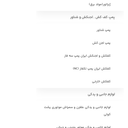
ژنراتور(مولد برق)
پمپ کف کش , لجنکش و شناور
پمپ شناور
پمپ لجن کش
کفکش و لجنکش ایران پمپ سه فاز
کفکش ایران پمپ تکفاز (NC)
کفکش خارجی
لوازم جانبی و یدکی
لوازم جانبی و یدکی علفزن و سمپاش موتوری پشت
کولی
لوازم جانبی و یدکی موتور بنزینی و دیزلی