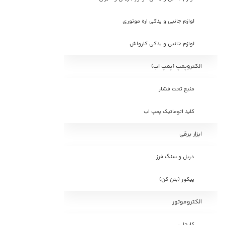
لوازم جانبی و یدکی اره موتوری
لوازم جانبی و یدکی کارواش
الکتروپمپ (پمپ اب)
منبع تحت فشار
کلید اتوماتیک پمپ اب
ابزار برقی
دریل و سنگ فرز
پیکور (بتن کن)
الکتروموتور
کایجلی