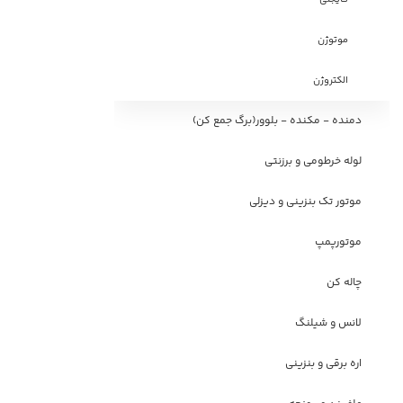
موتوژن
الکتروژن
دمنده - مکنده - بلوور(برگ جمع کن)
لوله خرطومی و برزنتی
موتور تک بنزینی و دیزلی
موتورپمپ
چاله کن
لانس و شیلنگ
اره برقی و بنزینی