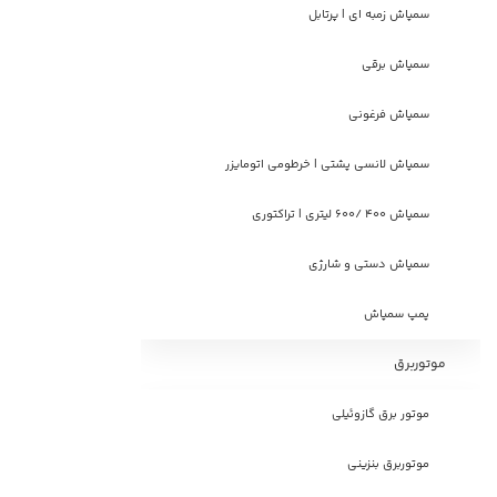
سمپاش زمبه ای | پرتابل
سمپاش برقی
سمپاش فرغونی
سمپاش لانسی پشتی | خرطومی اتومایزر
سمپاش 400 /600 لیتری | تراکتوری
سمپاش دستی و شارژی
پمپ سمپاش
موتوربرق
موتور برق گازوئیلی
موتوربرق بنزینی