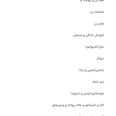
علف زن و یونجه بر
شمشاد زن
چمن زن
کارواش خانگی و صنعتی
تیلر(کلتیواتور)
دروگر
باغبانی(قیچی و اره)
لیتر شمار
جوشکاری(ترانس و اینورتر)
کاتر و کمپکتور و ماله پروانه ی و ویبراتور