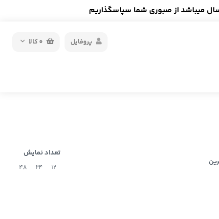
سال میباشد از صبوری شما سپاسگذاریم
پروفایل
0
کالا
تعداد نمایش
رین
48
24
12