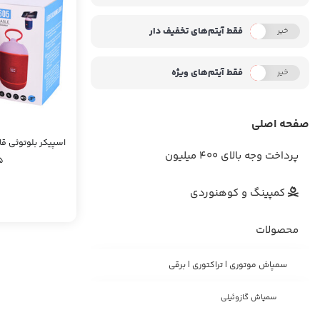
فقط آیتم‌های تخفیف دار
خیر
بله
فقط آیتم‌های ویژه
خیر
بله
صفحه اصلی
اسپیکر بلوتوثی قا
پرداخت وجه بالای 400 میلیون
5
کمپینگ و کوهنوردی
محصولات
سمپاش موتوری | تراکتوری | برقی
سمپاش گازوئیلی