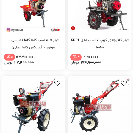
تیلر کلتیواتور کوپ 7 اسب مدل KDPT
تیلر 5.5 اسب کاما کاما (شاسی -
1050
موتور - گیربکس کاما اصلی)
5
4
123,300,000
181,900,000
117,400,000
174,900,000
تومان
تومان