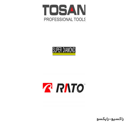
راکسیو-رایکسو