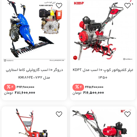
تیلر کلتیواتور کوپ 10 اسب مدل KDPT
دروگر 10 اسب گازوئیلی کاما استارتی
1350
مدل KM186FE-732
4
4
292,900,000
225,200,000
281,600,000
216,500,000
تومان
تومان