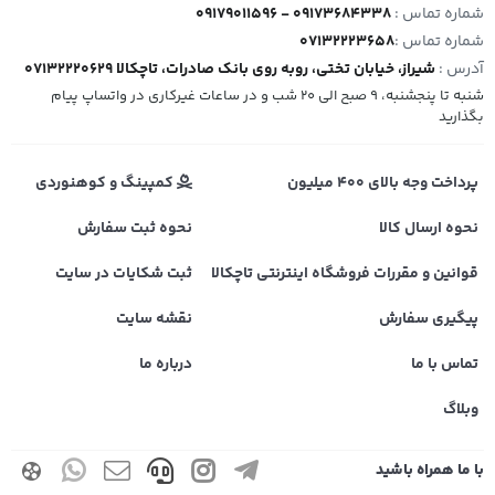
شماره تماس :
09179011596 - 09173684338
شماره تماس :
07132223658
آدرس :
شیراز، خیابان تختی، روبه روی بانک صادرات، تاچکالا 07132220629
شنبه تا پنجشنبه، 9 صبح الی 20 شب و در ساعات غیرکاری در واتساپ پیام
بگذارید
پرداخت وجه بالای 400 میلیون
کمپینگ و کوهنوردی
نحوه ارسال کالا
نحوه ثبت سفارش
قوانین و مقررات فروشگاه اینترنتی تاچکالا
ثبت شکایات در سایت
پیگیری سفارش
نقشه سایت
تماس با ما
درباره ما
وبلاگ
با ما همراه باشید