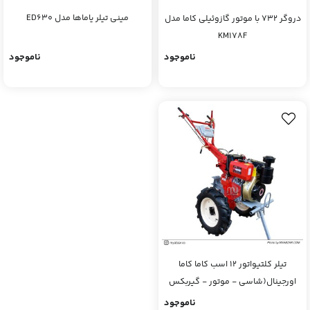
مینی تیلر یاماها مدل ED630
دروگر 732 با موتور گازوئیلی کاما مدل
KM178F
ناموجود
ناموجود
تیلر کلتیواتور 12 اسب کاما کاما
اورجینال(شاسی - موتور - گیربکس
کاما اصلی)
ناموجود