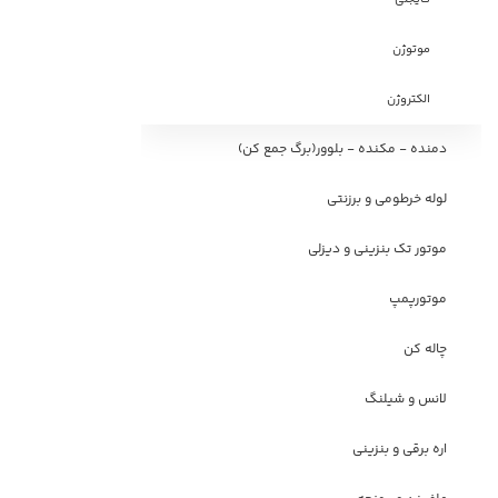
موتوژن
الکتروژن
دمنده - مکنده - بلوور(برگ جمع کن)
لوله خرطومی و برزنتی
موتور تک بنزینی و دیزلی
موتورپمپ
چاله کن
لانس و شیلنگ
اره برقی و بنزینی