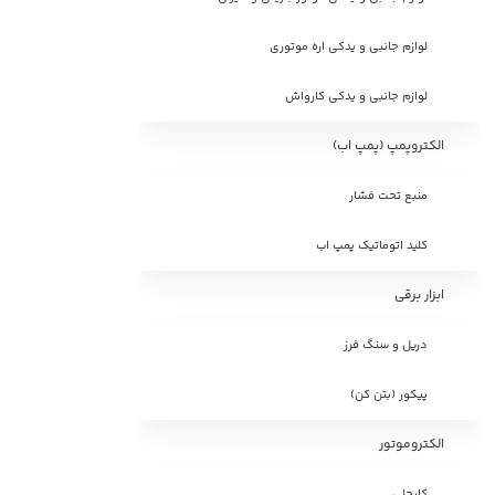
لوازم جانبی و یدکی اره موتوری
لوازم جانبی و یدکی کارواش
الکتروپمپ (پمپ اب)
منبع تحت فشار
کلید اتوماتیک پمپ اب
ابزار برقی
دریل و سنگ فرز
پیکور (بتن کن)
الکتروموتور
کایجلی