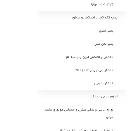
ژنراتور(مولد برق)
پمپ کف کش , لجنکش و شناور
پمپ شناور
پمپ لجن کش
کفکش و لجنکش ایران پمپ سه فاز
کفکش ایران پمپ تکفاز (NC)
کفکش خارجی
لوازم جانبی و یدکی
لوازم جانبی و یدکی علفزن و سمپاش موتوری پشت
کولی
لوازم جانبی و یدکی موتور بنزینی و دیزلی