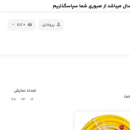
سال میباشد از صبوری شما سپاسگذاریم
پروفایل
0
کالا
تعداد نمایش
رین
48
24
12