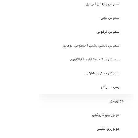
سمپاش زمبه ای | پرتابل
سمپاش برقی
سمپاش فرغونی
سمپاش لانسی پشتی | خرطومی اتومایزر
سمپاش 400 /600 لیتری | تراکتوری
سمپاش دستی و شارژی
پمپ سمپاش
موتوربرق
موتور برق گازوئیلی
موتوربرق بنزینی