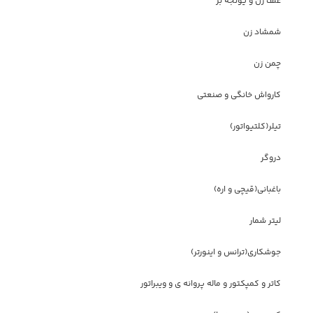
علف زن و یونجه بر
شمشاد زن
چمن زن
کارواش خانگی و صنعتی
تیلر(کلتیواتور)
دروگر
باغبانی(قیچی و اره)
لیتر شمار
جوشکاری(ترانس و اینورتر)
کاتر و کمپکتور و ماله پروانه ی و ویبراتور