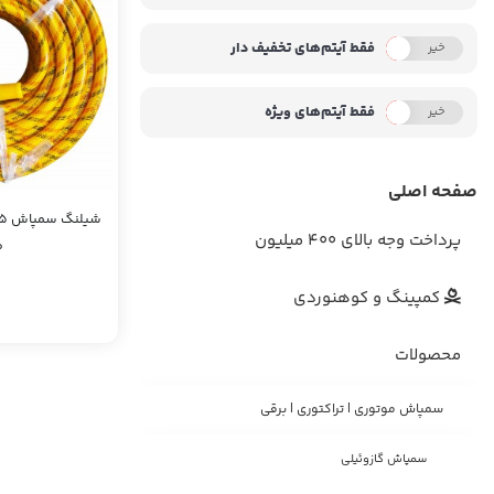
فقط آیتم‌های تخفیف دار
خیر
بله
فقط آیتم‌های ویژه
خیر
بله
صفحه اصلی
پرداخت وجه بالای 400 میلیون
0
کمپینگ و کوهنوردی
محصولات
سمپاش موتوری | تراکتوری | برقی
سمپاش گازوئیلی