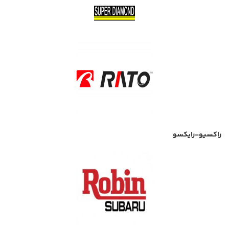
راکسیو-رایکسو