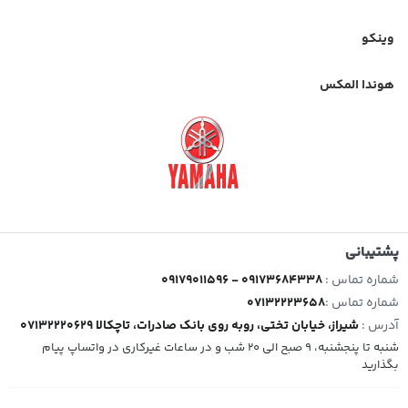
وینکو
هوندا المکس
پشتیبانی
شماره تماس :
09179011596 - 09173684338
شماره تماس :
07132223658
آدرس :
شیراز، خیابان تختی، روبه روی بانک صادرات، تاچکالا 07132220629
شنبه تا پنجشنبه، 9 صبح الی 20 شب و در ساعات غیرکاری در واتساپ پیام
بگذارید