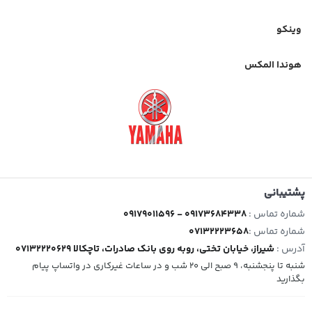
وینکو
هوندا المکس
پشتیبانی
شماره تماس :
09179011596 - 09173684338
شماره تماس :
07132223658
آدرس :
شیراز، خیابان تختی، روبه روی بانک صادرات، تاچکالا 07132220629
شنبه تا پنجشنبه، 9 صبح الی 20 شب و در ساعات غیرکاری در واتساپ پیام
بگذارید