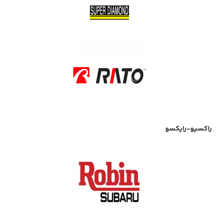
راکسیو-رایکسو