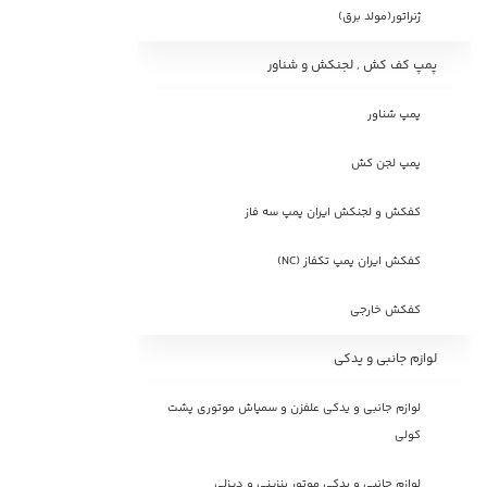
ژنراتور(مولد برق)
پمپ کف کش , لجنکش و شناور
پمپ شناور
پمپ لجن کش
کفکش و لجنکش ایران پمپ سه فاز
کفکش ایران پمپ تکفاز (NC)
کفکش خارجی
لوازم جانبی و یدکی
لوازم جانبی و یدکی علفزن و سمپاش موتوری پشت
کولی
لوازم جانبی و یدکی موتور بنزینی و دیزلی