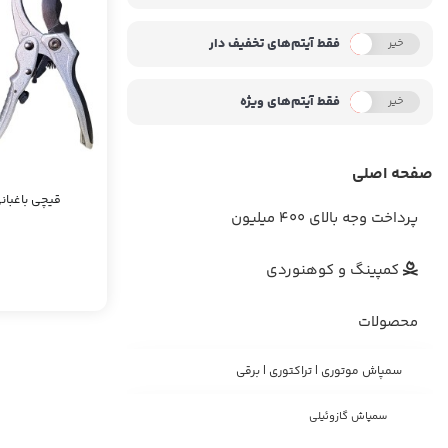
فقط آیتم‌های تخفیف دار
خیر
بله
فقط آیتم‌های ویژه
خیر
بله
صفحه اصلی
قیچی باغبانی زوم
پرداخت وجه بالای 400 میلیون
کمپینگ و کوهنوردی
محصولات
سمپاش موتوری | تراکتوری | برقی
سمپاش گازوئیلی