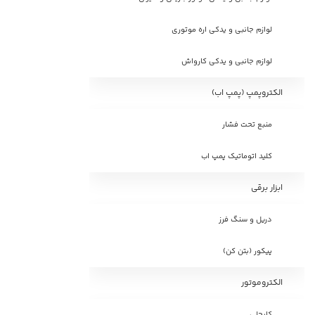
لوازم جانبی و یدکی اره موتوری
لوازم جانبی و یدکی کارواش
الکتروپمپ (پمپ اب)
منبع تحت فشار
کلید اتوماتیک پمپ اب
ابزار برقی
دریل و سنگ فرز
پیکور (بتن کن)
الکتروموتور
کایجلی