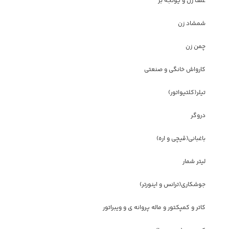
علف زن و یونجه بر
شمشاد زن
چمن زن
کارواش خانگی و صنعتی
تیلر(کلتیواتور)
دروگر
باغبانی(قیچی و اره)
لیتر شمار
جوشکاری(ترانس و اینورتر)
کاتر و کمپکتور و ماله پروانه ی و ویبراتور