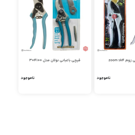
 zoom sk4
قیچی باغبانی نولان مدل 304100
ناموجود
ناموجود