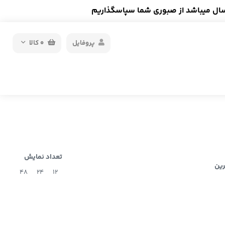
سال میباشد از صبوری شما سپاسگذاریم
پروفایل
0
کالا
تعداد نمایش
رین
48
24
12