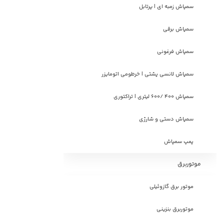
سمپاش زمبه ای | پرتابل
سمپاش برقی
سمپاش فرغونی
سمپاش لانسی پشتی | خرطومی اتومایزر
سمپاش 400 /600 لیتری | تراکتوری
سمپاش دستی و شارژی
پمپ سمپاش
موتوربرق
موتور برق گازوئیلی
موتوربرق بنزینی