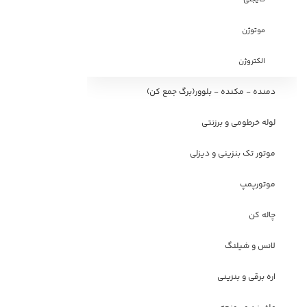
موتوژن
الکتروژن
دمنده - مکنده - بلوور(برگ جمع کن)
لوله خرطومی و برزنتی
موتور تک بنزینی و دیزلی
موتورپمپ
چاله کن
لانس و شیلنگ
اره برقی و بنزینی