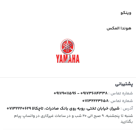
وینکو
هوندا المکس
پشتیبانی
شماره تماس :
09179011596 - 09173684338
شماره تماس :
07132223658
آدرس :
شیراز، خیابان تختی، روبه روی بانک صادرات، تاچکالا 07132220629
شنبه تا پنجشنبه، 9 صبح الی 20 شب و در ساعات غیرکاری در واتساپ پیام
بگذارید