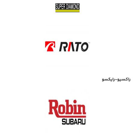
راکسیو-رایکسو