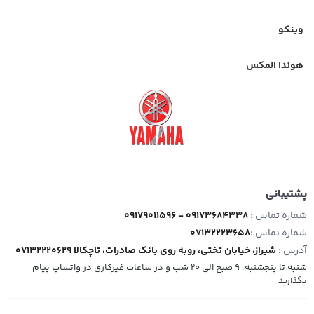
وینکو
هوندا المکس
پشتیبانی
شماره تماس :
09179011596 - 09173684338
شماره تماس :
07132223658
آدرس :
شیراز، خیابان تختی، روبه روی بانک صادرات، تاچکالا 07132220629
شنبه تا پنجشنبه، 9 صبح الی 20 شب و در ساعات غیرکاری در واتساپ پیام
بگذارید