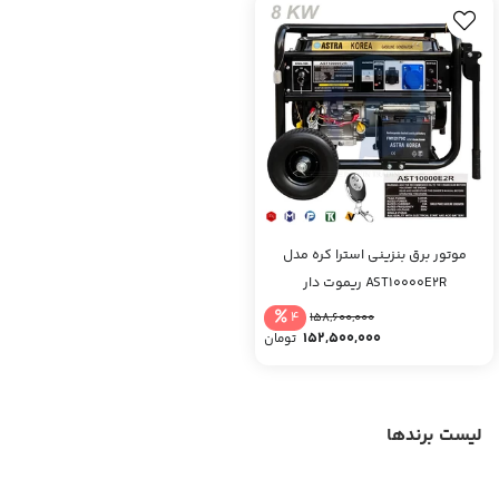
موتور برق بنزینی استرا کره مدل
AST10000E2R ریموت دار
4
158,600,000
152,500,000
تومان
لیست برندها