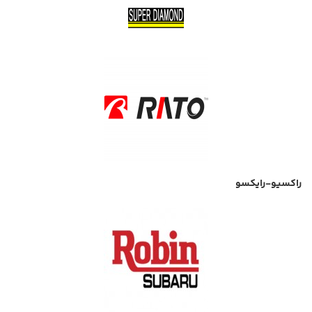
راکسیو-رایکسو