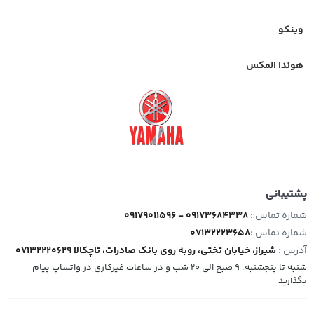
وینکو
هوندا المکس
پشتیبانی
شماره تماس :
09179011596 - 09173684338
شماره تماس :
07132223658
آدرس :
شیراز، خیابان تختی، روبه روی بانک صادرات، تاچکالا 07132220629
شنبه تا پنجشنبه، 9 صبح الی 20 شب و در ساعات غیرکاری در واتساپ پیام
بگذارید