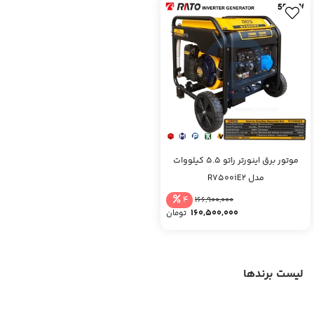
موتور برق اینورتر راتو 5.5 کیلووات
مدل R7500iE2
4
166,900,000
160,500,000
تومان
لیست برندها