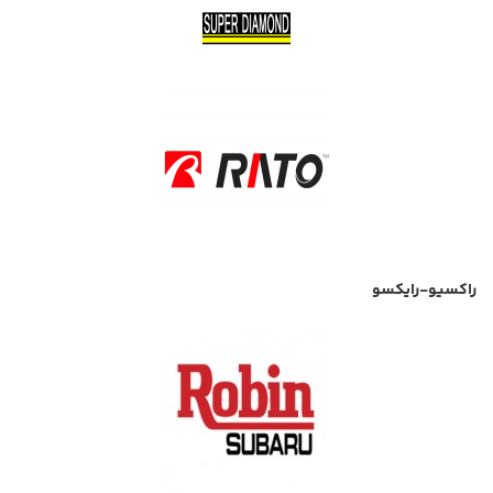
راکسیو-رایکسو